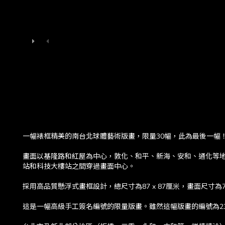
一幅裱框精美的南台北球體藝術版畫，限量30幅，此為最後一幅
畫面以基隆路和紅屋為中心，敦化、和平、新海、安和、通化等地
站和科技大樓站之間穿過畫面中心。
採用高品質懸浮式畫框設計，總尺寸為87 x 87厘米，畫面尺寸為73
這是一幅高級手工簽名編號的限量版畫。雖然這幅版畫的編號為2