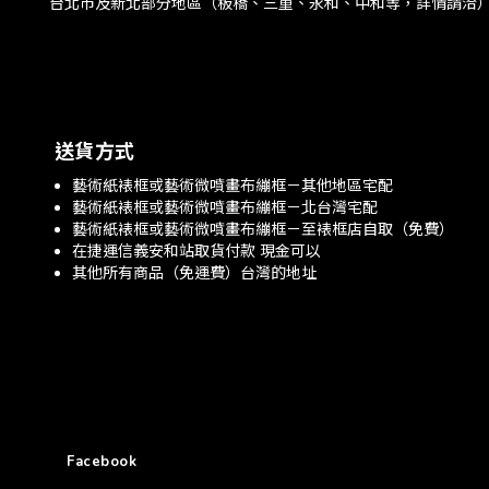
台北市及新北部分地區（板橋、三重、永和、中和等，詳情請洽
送貨方式
藝術紙裱框或藝術微噴畫布繃框－其他地區宅配
藝術紙裱框或藝術微噴畫布繃框－北台灣宅配
藝術紙裱框或藝術微噴畫布繃框－至裱框店自取（免費）
在捷運信義安和站取貨付款 現金可以
其他所有商品（免運費）台灣的地址
Facebook